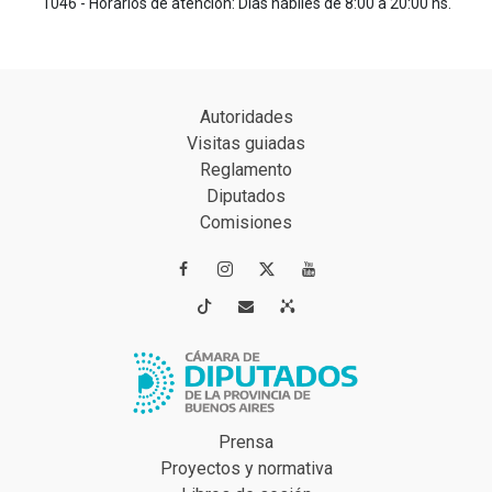
1046 - Horarios de atención: Días hábiles de 8:00 a 20:00 hs.
Autoridades
Visitas guiadas
Reglamento
Diputados
Comisiones




Prensa
Proyectos y normativa