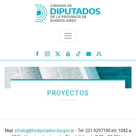




PROYECTOS
Mail:
infoleg@hcdiputados-ba.gov.ar
- Tel: 221 4297100 int: 1042 a