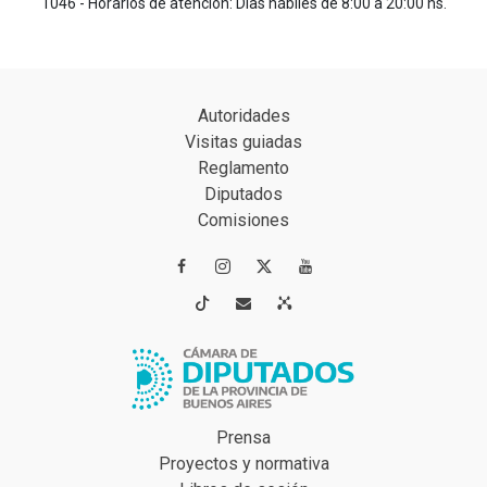
1046 - Horarios de atención: Días hábiles de 8:00 a 20:00 hs.
Autoridades
Visitas guiadas
Reglamento
Diputados
Comisiones




Prensa
Proyectos y normativa