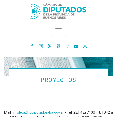




PROYECTOS
Mail:
infoleg@hcdiputados-ba.gov.ar
- Tel: 221 4297100 int: 1042 a