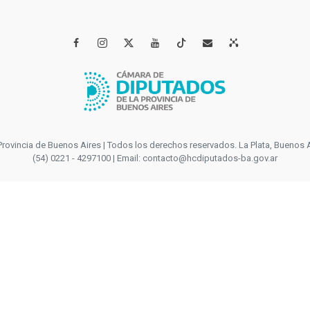




incia de Buenos Aires | Todos los derechos reservados. La Plata, Buenos Aires
(54) 0221 - 4297100 | Email: contacto@hcdiputados-ba.gov.ar