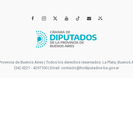




incia de Buenos Aires | Todos los derechos reservados. La Plata, Buenos Aires
(54) 0221 - 4297100 | Email: contacto@hcdiputados-ba.gov.ar