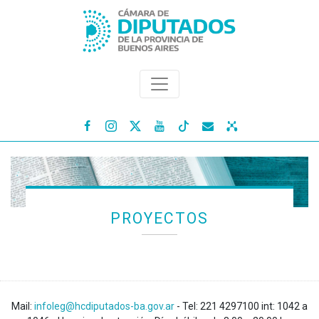




PROYECTOS
Mail:
infoleg@hcdiputados-ba.gov.ar
- Tel: 221 4297100 int: 1042 a