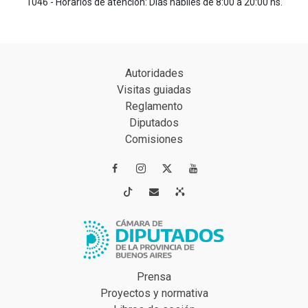
1046 - Horarios de atención: Días hábiles de 8:00 a 20:00 hs.
Autoridades
Visitas guiadas
Reglamento
Diputados
Comisiones




Prensa
Proyectos y normativa