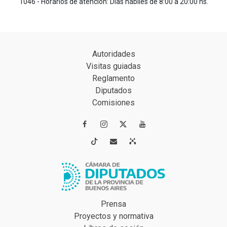
1046 - Horarios de atención: Días hábiles de 8:00 a 20:00 hs.
Autoridades
Visitas guiadas
Reglamento
Diputados
Comisiones




Prensa
Proyectos y normativa