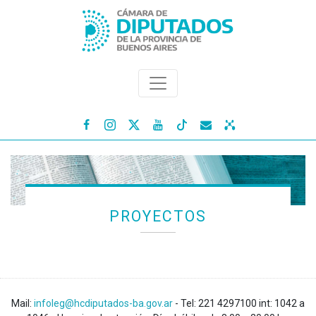




PROYECTOS
Mail:
infoleg@hcdiputados-ba.gov.ar
- Tel: 221 4297100 int: 1042 a