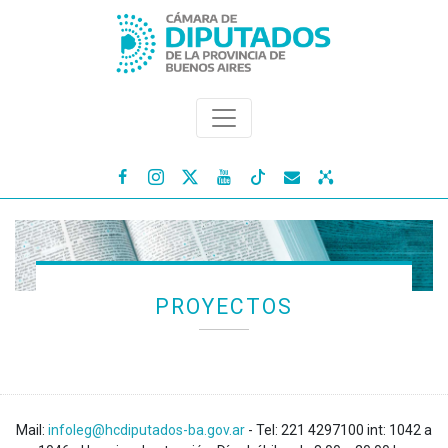




PROYECTOS
Mail:
infoleg@hcdiputados-ba.gov.ar
- Tel: 221 4297100 int: 1042 a