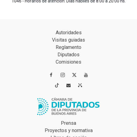
1046 - Horarios de atención: Días hábiles de 8:00 a 20:00 hs.
Autoridades
Visitas guiadas
Reglamento
Diputados
Comisiones




Prensa
Proyectos y normativa