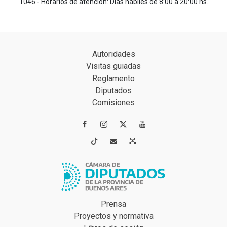
1046 - Horarios de atención: Días hábiles de 8:00 a 20:00 hs.
Autoridades
Visitas guiadas
Reglamento
Diputados
Comisiones




Prensa
Proyectos y normativa