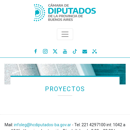




PROYECTOS
Mail:
infoleg@hcdiputados-ba.gov.ar
- Tel: 221 4297100 int: 1042 a