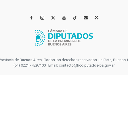




incia de Buenos Aires | Todos los derechos reservados. La Plata, Buenos Aires
(54) 0221 - 4297100 | Email: contacto@hcdiputados-ba.gov.ar