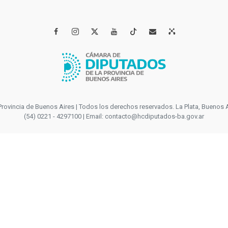




incia de Buenos Aires | Todos los derechos reservados. La Plata, Buenos Aires
(54) 0221 - 4297100 | Email: contacto@hcdiputados-ba.gov.ar