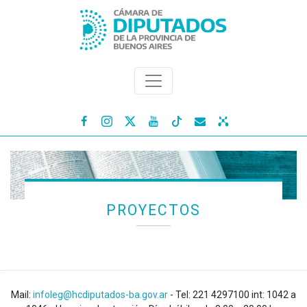




PROYECTOS
Mail:
infoleg@hcdiputados-ba.gov.ar
- Tel: 221 4297100 int: 1042 a