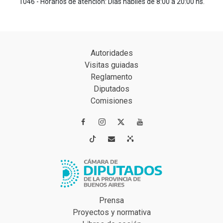
1046 - Horarios de atención: Días hábiles de 8:00 a 20:00 hs.
Autoridades
Visitas guiadas
Reglamento
Diputados
Comisiones




Prensa
Proyectos y normativa