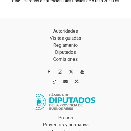
1046 - Horarios de atención: Días hábiles de 8:00 a 20:00 hs.
Autoridades
Visitas guiadas
Reglamento
Diputados
Comisiones




Prensa
Proyectos y normativa