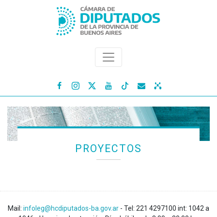




PROYECTOS
Mail:
infoleg@hcdiputados-ba.gov.ar
- Tel: 221 4297100 int: 1042 a