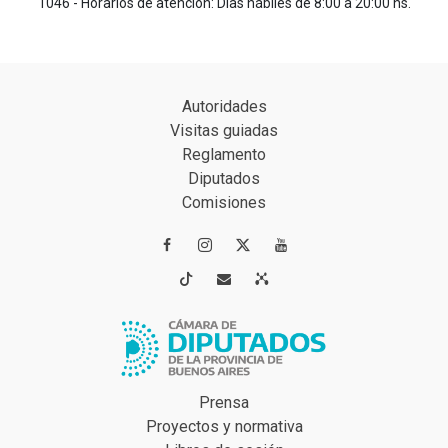
1046 - Horarios de atención: Días hábiles de 8:00 a 20:00 hs.
Autoridades
Visitas guiadas
Reglamento
Diputados
Comisiones




Prensa
Proyectos y normativa