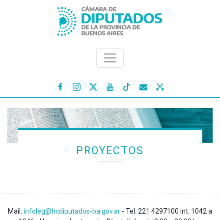




PROYECTOS
Mail:
infoleg@hcdiputados-ba.gov.ar
- Tel: 221 4297100 int: 1042 a