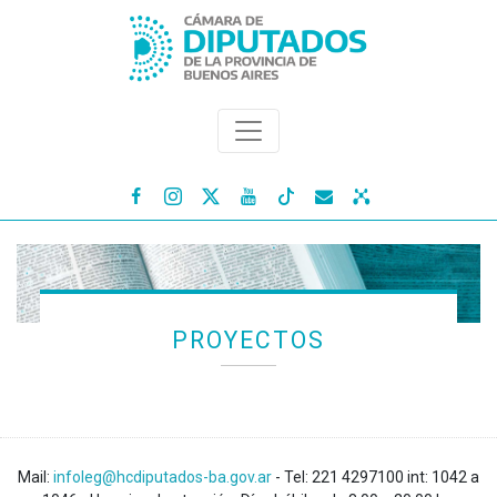




PROYECTOS
Mail:
infoleg@hcdiputados-ba.gov.ar
- Tel: 221 4297100 int: 1042 a