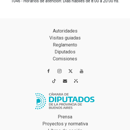
1046 - Horarios de atención: Días hábiles de 8:00 a 20:00 hs.
Autoridades
Visitas guiadas
Reglamento
Diputados
Comisiones




Prensa
Proyectos y normativa