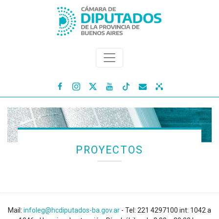




PROYECTOS
Mail:
infoleg@hcdiputados-ba.gov.ar
- Tel: 221 4297100 int: 1042 a