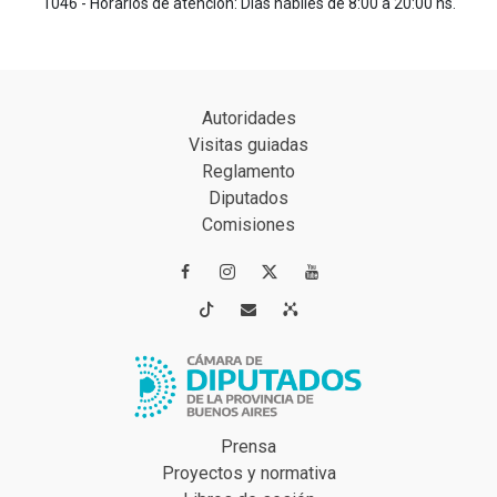
1046 - Horarios de atención: Días hábiles de 8:00 a 20:00 hs.
Autoridades
Visitas guiadas
Reglamento
Diputados
Comisiones




Prensa
Proyectos y normativa