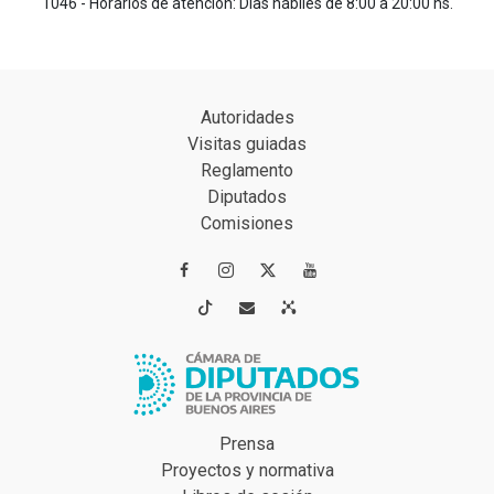
1046 - Horarios de atención: Días hábiles de 8:00 a 20:00 hs.
Autoridades
Visitas guiadas
Reglamento
Diputados
Comisiones




Prensa
Proyectos y normativa