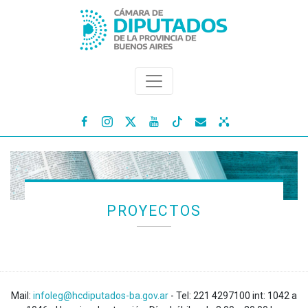




PROYECTOS
Mail:
infoleg@hcdiputados-ba.gov.ar
- Tel: 221 4297100 int: 1042 a