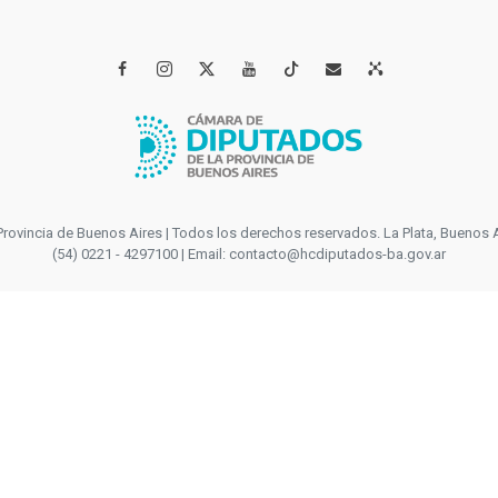




incia de Buenos Aires | Todos los derechos reservados. La Plata, Buenos Aires
(54) 0221 - 4297100 | Email: contacto@hcdiputados-ba.gov.ar