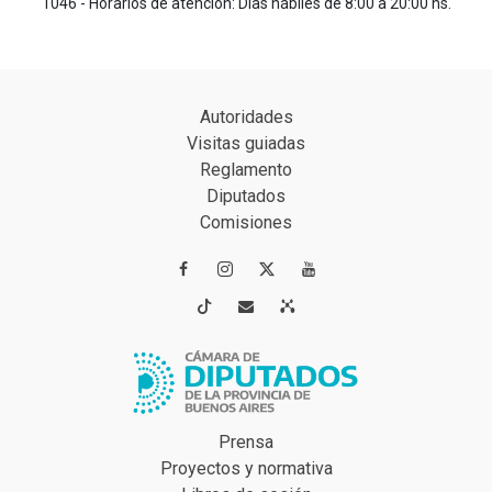
1046 - Horarios de atención: Días hábiles de 8:00 a 20:00 hs.
Autoridades
Visitas guiadas
Reglamento
Diputados
Comisiones




Prensa
Proyectos y normativa