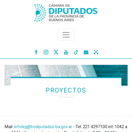




PROYECTOS
Mail:
infoleg@hcdiputados-ba.gov.ar
- Tel: 221 4297100 int: 1042 a