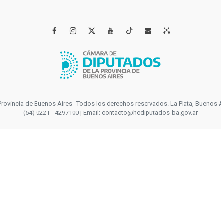




incia de Buenos Aires | Todos los derechos reservados. La Plata, Buenos Aires
(54) 0221 - 4297100 | Email: contacto@hcdiputados-ba.gov.ar