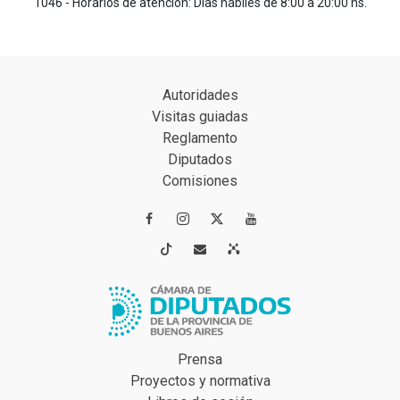
1046 - Horarios de atención: Días hábiles de 8:00 a 20:00 hs.
Autoridades
Visitas guiadas
Reglamento
Diputados
Comisiones




Prensa
Proyectos y normativa