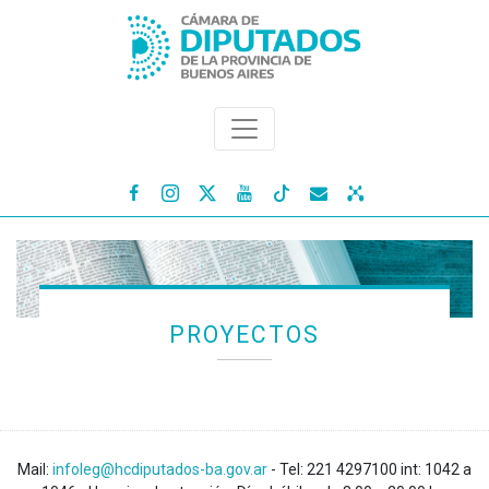




PROYECTOS
Mail:
infoleg@hcdiputados-ba.gov.ar
- Tel: 221 4297100 int: 1042 a