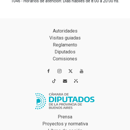
1046 - Horarios de atención: Días hábiles de 8:00 a 20:00 hs.
Autoridades
Visitas guiadas
Reglamento
Diputados
Comisiones




Prensa
Proyectos y normativa