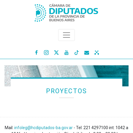




PROYECTOS
Mail:
infoleg@hcdiputados-ba.gov.ar
- Tel: 221 4297100 int: 1042 a