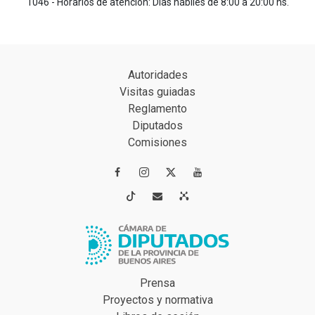
1046 - Horarios de atención: Días hábiles de 8:00 a 20:00 hs.
Autoridades
Visitas guiadas
Reglamento
Diputados
Comisiones




Prensa
Proyectos y normativa