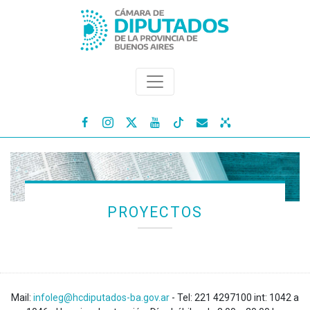




PROYECTOS
Mail:
infoleg@hcdiputados-ba.gov.ar
- Tel: 221 4297100 int: 1042 a