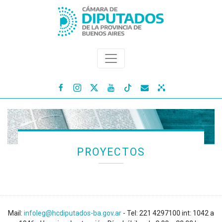




PROYECTOS
Mail:
infoleg@hcdiputados-ba.gov.ar
- Tel: 221 4297100 int: 1042 a