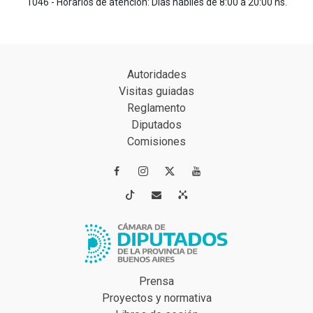
1046 - Horarios de atención: Días hábiles de 8:00 a 20:00 hs.
Autoridades
Visitas guiadas
Reglamento
Diputados
Comisiones




Prensa
Proyectos y normativa