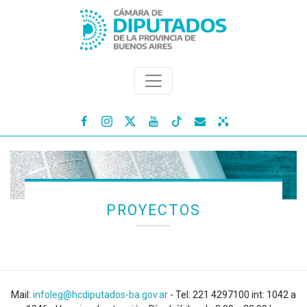




PROYECTOS
Mail:
infoleg@hcdiputados-ba.gov.ar
- Tel: 221 4297100 int: 1042 a