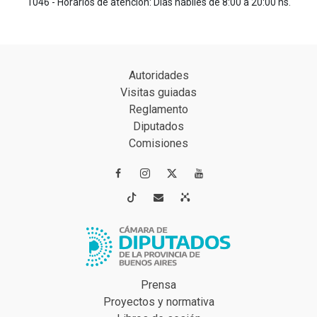
1046 - Horarios de atención: Días hábiles de 8:00 a 20:00 hs.
Autoridades
Visitas guiadas
Reglamento
Diputados
Comisiones




Prensa
Proyectos y normativa