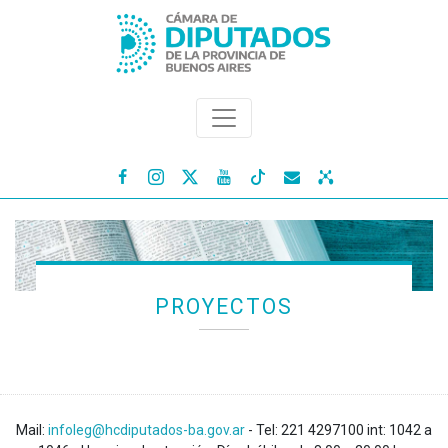




PROYECTOS
Mail:
infoleg@hcdiputados-ba.gov.ar
- Tel: 221 4297100 int: 1042 a