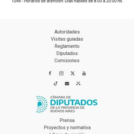
1046 - Horarios de atención: Días hábiles de 8:00 a 20:00 hs.
Autoridades
Visitas guiadas
Reglamento
Diputados
Comisiones




Prensa
Proyectos y normativa