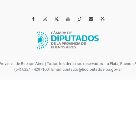




incia de Buenos Aires | Todos los derechos reservados. La Plata, Buenos Aires
(54) 0221 - 4297100 | Email: contacto@hcdiputados-ba.gov.ar