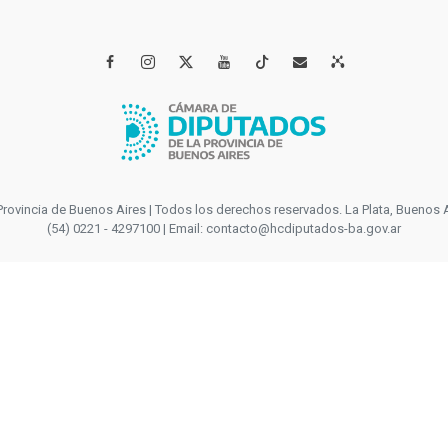




incia de Buenos Aires | Todos los derechos reservados. La Plata, Buenos Aires
(54) 0221 - 4297100 | Email: contacto@hcdiputados-ba.gov.ar