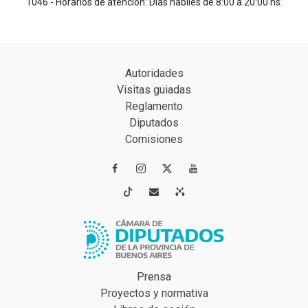
1046 - Horarios de atención: Días hábiles de 8:00 a 20:00 hs.
Autoridades
Visitas guiadas
Reglamento
Diputados
Comisiones




Prensa
Proyectos y normativa