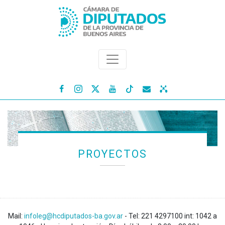




PROYECTOS
Mail:
infoleg@hcdiputados-ba.gov.ar
- Tel: 221 4297100 int: 1042 a