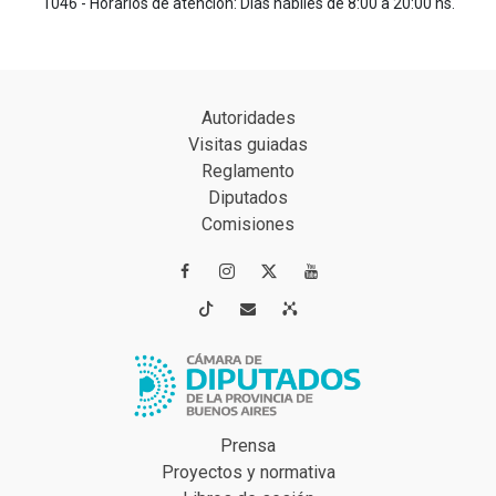
1046 - Horarios de atención: Días hábiles de 8:00 a 20:00 hs.
Autoridades
Visitas guiadas
Reglamento
Diputados
Comisiones




Prensa
Proyectos y normativa