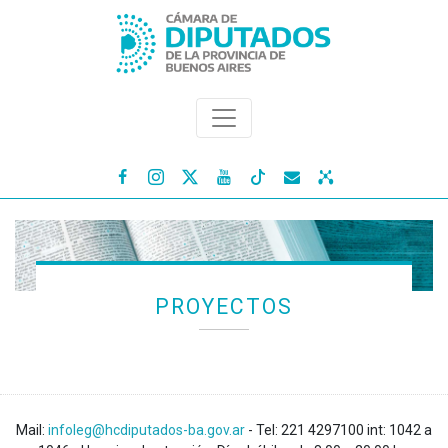




PROYECTOS
Mail:
infoleg@hcdiputados-ba.gov.ar
- Tel: 221 4297100 int: 1042 a