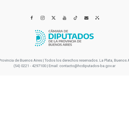




incia de Buenos Aires | Todos los derechos reservados. La Plata, Buenos Aires
(54) 0221 - 4297100 | Email: contacto@hcdiputados-ba.gov.ar