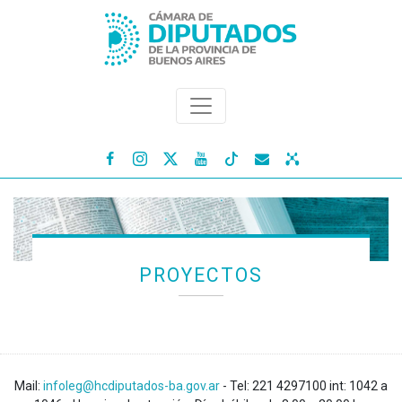




PROYECTOS
Mail:
infoleg@hcdiputados-ba.gov.ar
- Tel: 221 4297100 int: 1042 a