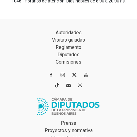
1046 - Horarios de atención: Días hábiles de 8:00 a 20:00 hs.
Autoridades
Visitas guiadas
Reglamento
Diputados
Comisiones




Prensa
Proyectos y normativa