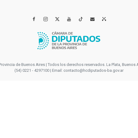




incia de Buenos Aires | Todos los derechos reservados. La Plata, Buenos Aires
(54) 0221 - 4297100 | Email: contacto@hcdiputados-ba.gov.ar