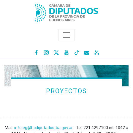




PROYECTOS
Mail:
infoleg@hcdiputados-ba.gov.ar
- Tel: 221 4297100 int: 1042 a