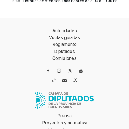
1046 - Horarios de atención: Días hábiles de 8:00 a 20:00 hs.
Autoridades
Visitas guiadas
Reglamento
Diputados
Comisiones




Prensa
Proyectos y normativa