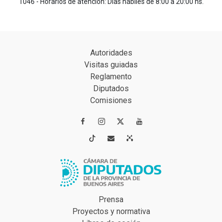
1046 - Horarios de atención: Días hábiles de 8:00 a 20:00 hs.
Autoridades
Visitas guiadas
Reglamento
Diputados
Comisiones




Prensa
Proyectos y normativa