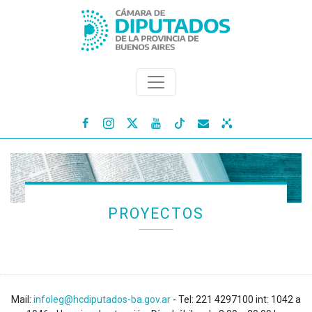




PROYECTOS
Mail:
infoleg@hcdiputados-ba.gov.ar
- Tel: 221 4297100 int: 1042 a