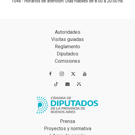
1046 - Horarios de atención: Días hábiles de 8:00 a 20:00 hs.
Autoridades
Visitas guiadas
Reglamento
Diputados
Comisiones




Prensa
Proyectos y normativa