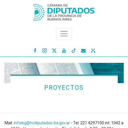




PROYECTOS
Mail:
infoleg@hcdiputados-ba.gov.ar
- Tel: 221 4297100 int: 1042 a