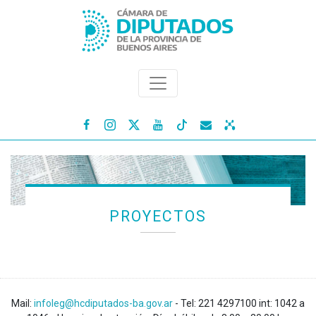




PROYECTOS
Mail:
infoleg@hcdiputados-ba.gov.ar
- Tel: 221 4297100 int: 1042 a