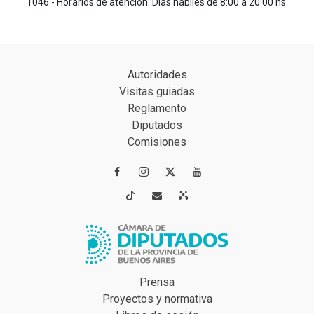
1046 - Horarios de atención: Días hábiles de 8:00 a 20:00 hs.
Autoridades
Visitas guiadas
Reglamento
Diputados
Comisiones




Prensa
Proyectos y normativa