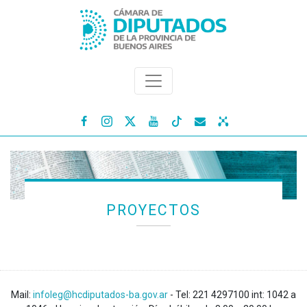




PROYECTOS
Mail:
infoleg@hcdiputados-ba.gov.ar
- Tel: 221 4297100 int: 1042 a