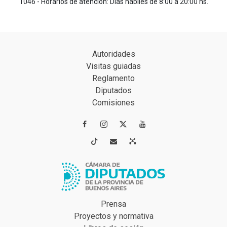
1046 - Horarios de atención: Días hábiles de 8:00 a 20:00 hs.
Autoridades
Visitas guiadas
Reglamento
Diputados
Comisiones




Prensa
Proyectos y normativa