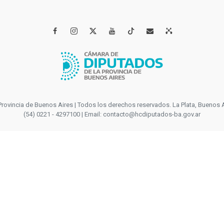




incia de Buenos Aires | Todos los derechos reservados. La Plata, Buenos Aires
(54) 0221 - 4297100 | Email: contacto@hcdiputados-ba.gov.ar