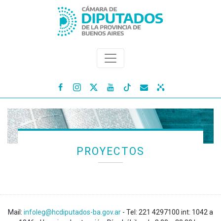




PROYECTOS
Mail:
infoleg@hcdiputados-ba.gov.ar
- Tel: 221 4297100 int: 1042 a