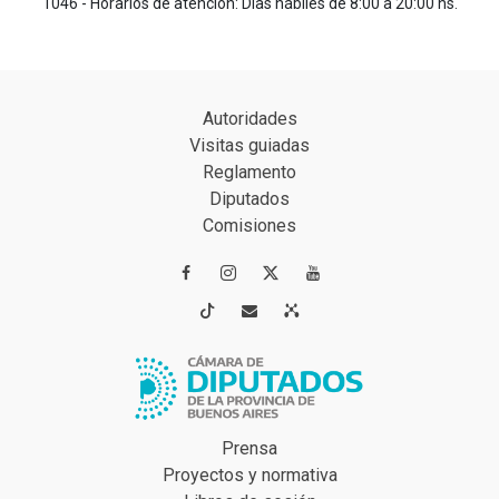
1046 - Horarios de atención: Días hábiles de 8:00 a 20:00 hs.
Autoridades
Visitas guiadas
Reglamento
Diputados
Comisiones




Prensa
Proyectos y normativa