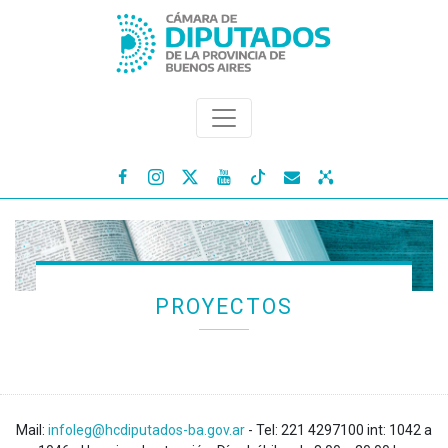




PROYECTOS
Mail:
infoleg@hcdiputados-ba.gov.ar
- Tel: 221 4297100 int: 1042 a