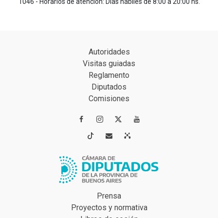
1046 - Horarios de atención: Días hábiles de 8:00 a 20:00 hs.
Autoridades
Visitas guiadas
Reglamento
Diputados
Comisiones




Prensa
Proyectos y normativa