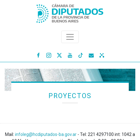




PROYECTOS
Mail:
infoleg@hcdiputados-ba.gov.ar
- Tel: 221 4297100 int: 1042 a