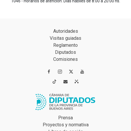
1046 - Horarios de atención: Días hábiles de 8:00 a 20:00 hs.
Autoridades
Visitas guiadas
Reglamento
Diputados
Comisiones




Prensa
Proyectos y normativa