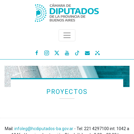




PROYECTOS
Mail:
infoleg@hcdiputados-ba.gov.ar
- Tel: 221 4297100 int: 1042 a