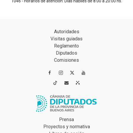
1046 - Horarios de atención: Días hábiles de 8:00 a 20:00 hs.
Autoridades
Visitas guiadas
Reglamento
Diputados
Comisiones




Prensa
Proyectos y normativa