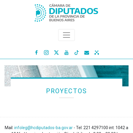




PROYECTOS
Mail:
infoleg@hcdiputados-ba.gov.ar
- Tel: 221 4297100 int: 1042 a