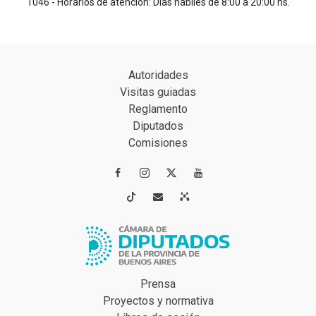
1046 - Horarios de atención: Días hábiles de 8:00 a 20:00 hs.
Autoridades
Visitas guiadas
Reglamento
Diputados
Comisiones




Prensa
Proyectos y normativa