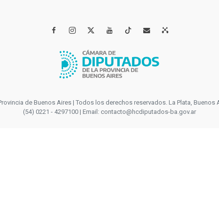




incia de Buenos Aires | Todos los derechos reservados. La Plata, Buenos Aires
(54) 0221 - 4297100 | Email: contacto@hcdiputados-ba.gov.ar