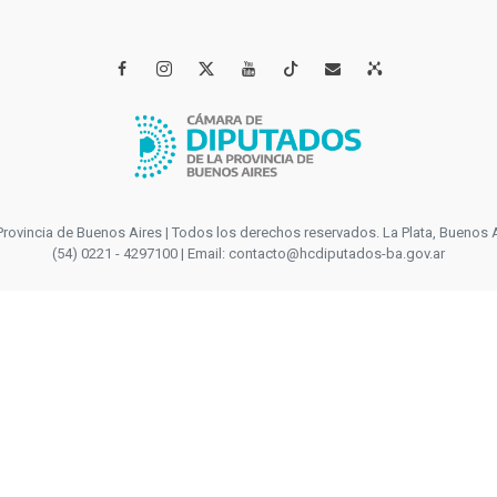




incia de Buenos Aires | Todos los derechos reservados. La Plata, Buenos Aires
(54) 0221 - 4297100 | Email: contacto@hcdiputados-ba.gov.ar