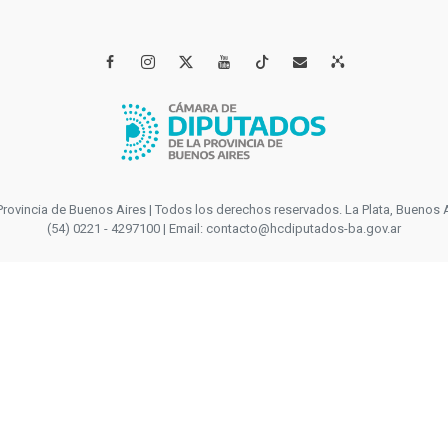




incia de Buenos Aires | Todos los derechos reservados. La Plata, Buenos Aires
(54) 0221 - 4297100 | Email: contacto@hcdiputados-ba.gov.ar