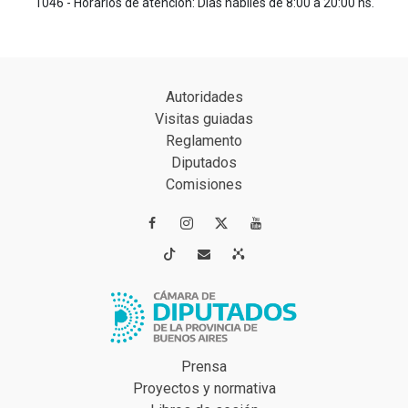
1046 - Horarios de atención: Días hábiles de 8:00 a 20:00 hs.
Autoridades
Visitas guiadas
Reglamento
Diputados
Comisiones




Prensa
Proyectos y normativa