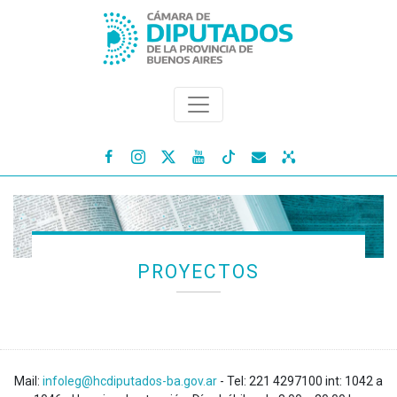




PROYECTOS
Mail:
infoleg@hcdiputados-ba.gov.ar
- Tel: 221 4297100 int: 1042 a