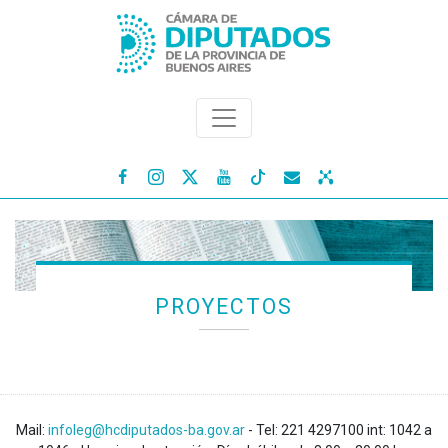




PROYECTOS
Mail:
infoleg@hcdiputados-ba.gov.ar
- Tel: 221 4297100 int: 1042 a