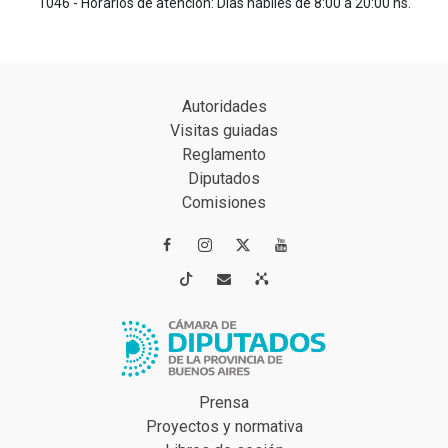
1046 - Horarios de atención: Días hábiles de 8:00 a 20:00 hs.
Autoridades
Visitas guiadas
Reglamento
Diputados
Comisiones




Prensa
Proyectos y normativa