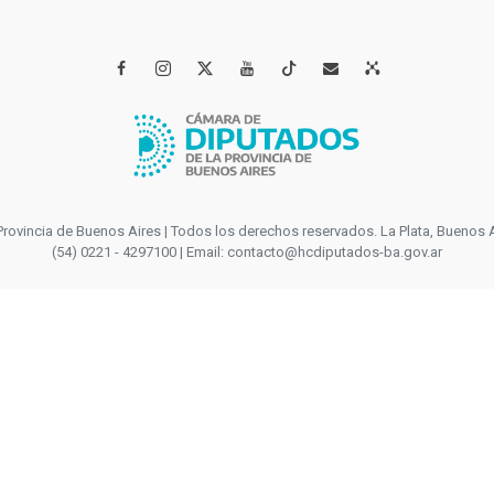




incia de Buenos Aires | Todos los derechos reservados. La Plata, Buenos Aires
(54) 0221 - 4297100 | Email: contacto@hcdiputados-ba.gov.ar