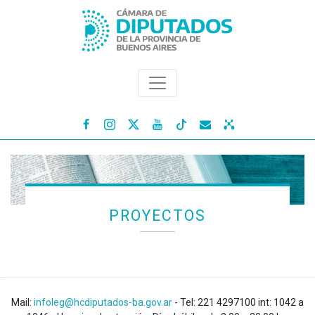




PROYECTOS
Mail:
infoleg@hcdiputados-ba.gov.ar
- Tel: 221 4297100 int: 1042 a