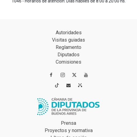
1046 - Horarios de atención: Días hábiles de 8:00 a 20:00 hs.
Autoridades
Visitas guiadas
Reglamento
Diputados
Comisiones




Prensa
Proyectos y normativa